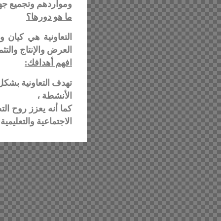
ومواردهم وتجميع جه
ما هو دورها؟
التعاونية هي كيان
العرض والإنتاج والتث
افهم أهدافك:
تهدف التعاونية بشكل
الأنشطة ،
كما أنه يعزز روح ال
الاجتماعية
والتعليمية 