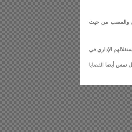
بع والمصب من حيث
تقلالهم الإداري في
بل تمس أيضا
القضايا