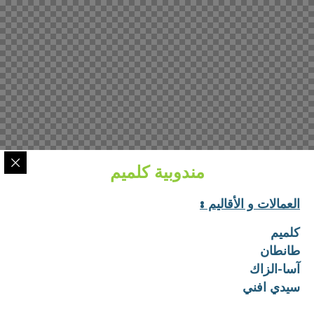
مندوبية كلميم
العمالات و الأقاليم :
كلميم
طانطان
آسا-الزاك
سيدي افني