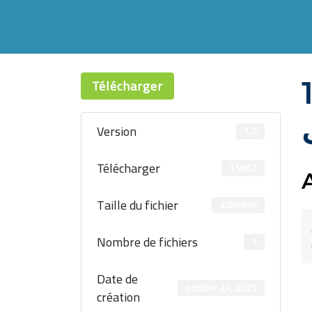
 112
Télécharger
Version
1.0
Télécharger
15862
Taille du fichier
2.898MB
Nombre de fichiers
1
Date de
octobre 24, 2023
création