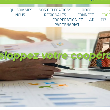
QUI SOMMES
NOS DÉLÉGATIONS
ODCO
NOUS
RÉGIONALES
CONNECT
COO
AR
FR
COOPERATION ET
PARTENARIAT
loppez votre coopér