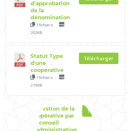
d’approbation
de la
dénomination
1 fichier·s
202KB
Statut Type
Télécharger
d'une
coopérative
1 fichier·s
215KB
La gestion de la
Télécharger
coopérative par
un conseil
d’administration