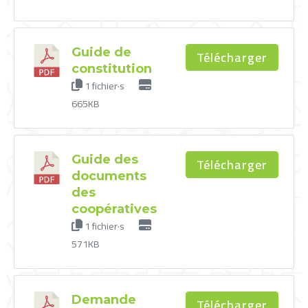
Guide de
Télécharger
constitution
1 fichier·s
665KB
Guide des
Télécharger
documents
des
coopératives
1 fichier·s
571KB
Demande
Télécharger