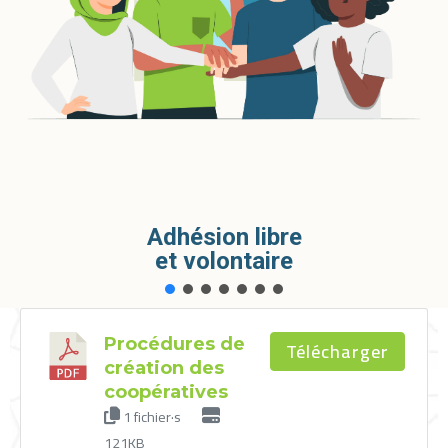
Adhésion libre
et volontaire
Procédures de
Télécharger
création des
coopératives
1 fichier·s
121KB