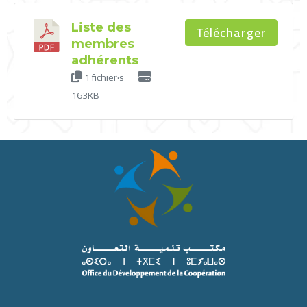
Liste des
Télécharger
membres
adhérents
1 fichier·s
163KB