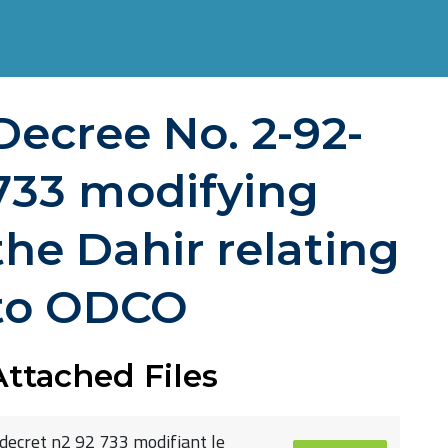
Decree No. 2-92-
733 modifying
the Dahir relating
to ODCO
Attached Files
decret n2 92 733 modifiant le