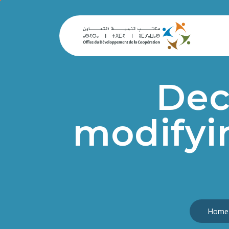
Dec
modifyin
Home