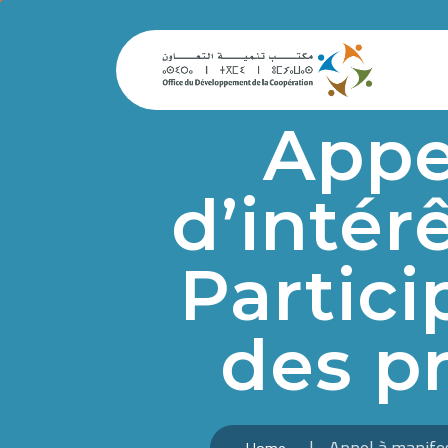
Appe
d’intér
Partici
des pr
Appel à manifest
Home