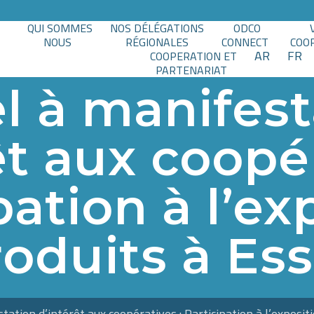
QUI SOMMES
NOS DÉLÉGATIONS
ODCO
NOUS
RÉGIONALES
CONNECT
COO
AR
FR
COOPERATION ET
PARTENARIAT
l à manifest
êt aux coopér
pation à l’ex
oduits à Es
ation d’intérêt aux coopératives : Participation à l’exposit