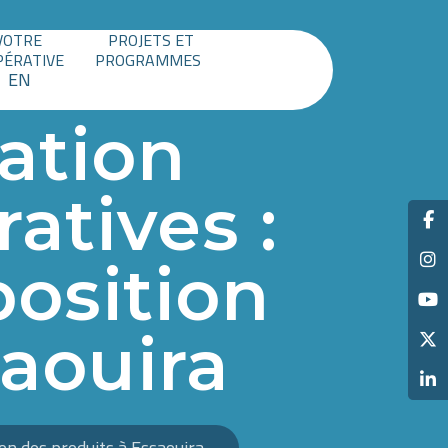
VOTRE
PROJETS ET
PÉRATIVE
PROGRAMMES
EN
ation
atives :
position
saouira
ion des produits à Essaouira