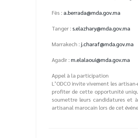
Fès :
a.berrada@mda.gov.ma
Tanger :
s.elazhary@mda.gov.ma
Marrakech :
j.charaf@mda.gov.ma
Agadir :
m.elalaoui@mda.gov.ma
Appel à la participation
L’ODCO invite vivement les artisan·e
profiter de cette opportunité unique
soumettre leurs candidatures et à
artisanal marocain lors de cet évé