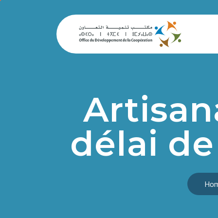
Artisan
délai d
Ho