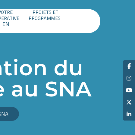
VOTRE
PROJETS ET
PÉRATIVE
PROGRAMMES
EN
ation du
e au SNA
 SNA