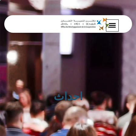
احداث