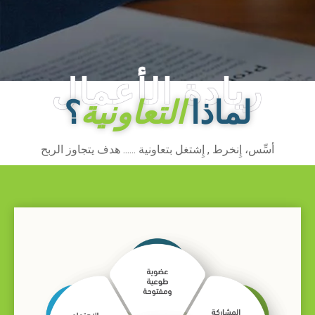
ريادة الأعمال
التعاونية
لماذا
؟
أسِّس، إِنخرط , إِشتغل بتعاونية ...... هدف يتجاوز الربح