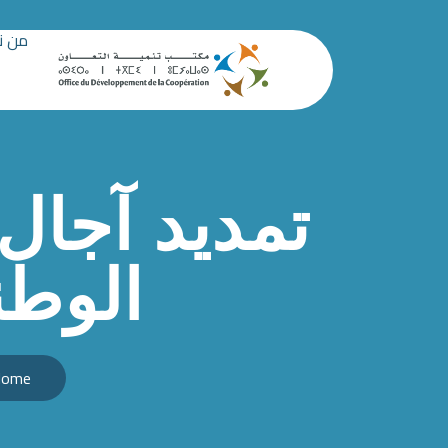
من ن
تمديد آجال
الوطن
ome