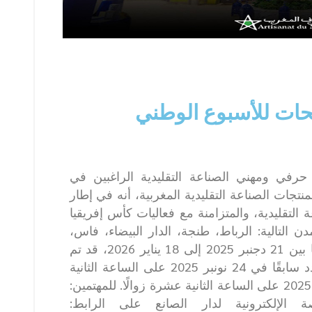
يحات للأسبوع الوطني
رفي ومهني الصناعة التقليدية الراغبين في
جات الصناعة التقليدية المغربية، أنه في إطار
 التقليدية، والمتزامنة مع فعاليات كأس إفريقيا
حتضنها المدن التالية: الرباط، طنجة، الدار البيضاء، فاس،
مراكش وأكادير، في الفترة الممتدة ما بين 21 دجنبر 2025 إلى 18 يناير 2026، قد تم
تمديد آجال تقديم طلب الترشيح المحدد سابقًا في 24 نونبر 2025 على الساعة الثانية
عشرة زوالًا إلى يوم الإثنين فاتح دجنبر 2025 على الساعة الثانية عشرة زوالًا. للمهتمين:
ة الإلكترونية لدار الصانع على الرابط: