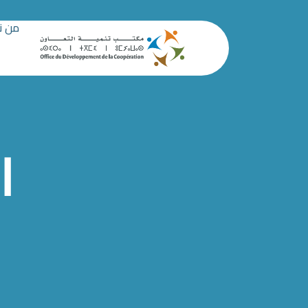
من ن
ا