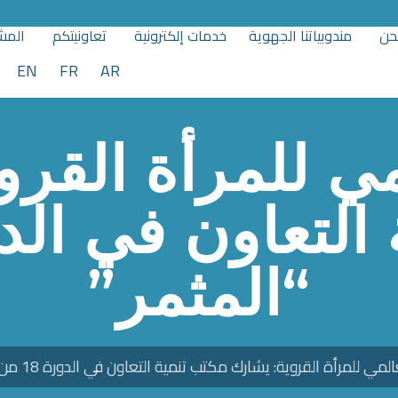
حن
مندوبياتنا الجهوية
خدمات إلكترونية
تعاونيتكم
المشا
EN
FR
AR
مي للمرأة القر
“المثمر”
لمي للمرأة القروية: يشارك مكتب تنمية التعاون في الدورة 18 من “المثمر”