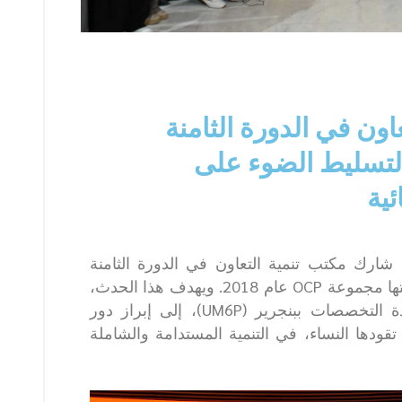
ون في الدورة الثامنة
 لتسليط الضوء على
ئية
، شارك مكتب تنمية التعاون في الدورة الثامنة
عشرة من مبادرة “المثمر”، التي أطلقتها مجموعة OCP عام 2018. ويهدف هذا الحدث،
المنظم بجامعة محمد السادس متعددة التخصصات ببنجرير (UM6P)، إلى إبراز دور
 تقودها النساء، في التنمية المستدامة والشاملة