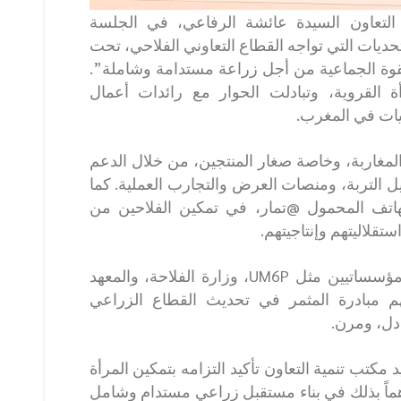
التعاون السيدة عائشة الرفاعي، في الجلسة
لتحديات التي تواجه القطاع التعاوني الفلاحي، تحت
 القوة الجماعية من أجل زراعة مستدامة وشاملة”.
ة القروية، وتبادلت الحوار مع رائدات أعمال
يات في المغرب.
المغاربة، وخاصة صغار المنتجين، من خلال الدعم
يل التربة، ومنصات العرض والتجارب العملية. كما
هاتف المحمول @تمار، في تمكين الفلاحين من
لاليتهم وإنتاجيتهم.
وبفضل التعاون مع شركاء أكاديميين ومؤسساتيين مثل UM6P، وزارة الفلاحة، والمعهد
بحث الزراعي (INRA)، تسهم مبادرة المثمر في تحديث القطاع الزراعي
دل، ومرن.
كتب تنمية التعاون تأكيد التزامه بتمكين المرأة
اهماً بذلك في بناء مستقبل زراعي مستدام وشامل