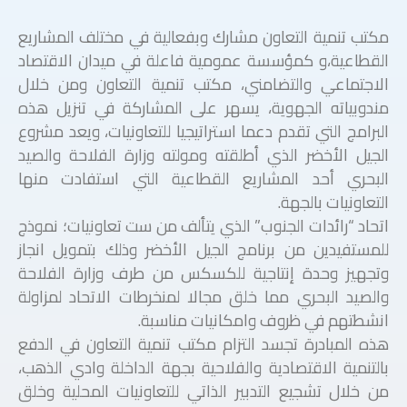
مكتب تنمية التعاون مشارك وبفعالية في مختلف المشاريع
القطاعية،و كمؤسسة عمومية فاعلة في ميدان الاقتصاد
الاجتماعي والتضامني، مكتب تنمية التعاون ومن خلال
مندوبياته الجهوية، يسهر على المشاركة في تنزيل هذه
البرامج التي تقدم دعما استراتيجيا للتعاونيات، ويعد مشروع
الجيل الأخضر الذي أطلقته ومولته وزارة الفلاحة والصيد
البحري أحد المشاريع القطاعية التي استفادت منها
التعاونيات بالجهة.
اتحاد “رائدات الجنوب” الذي يتألف من ست تعاونيات؛ نموذج
للمستفيدين من برنامج الجيل الأخضر وذلك بتمويل انجاز
وتجهيز وحدة إنتاجية للكسكس من طرف وزارة الفلاحة
والصيد البحري مما خلق مجالا لمنخرطات الاتحاد لمزاولة
انشطتهم في ظروف وامكانيات مناسبة.
هذه المبادرة تجسد التزام مكتب تنمية التعاون في الدفع
بالتنمية الاقتصادية والفلاحية بجهة الداخلة وادي الذهب،
من خلال تشجيع التدبير الذاتي للتعاونيات المحلية وخلق