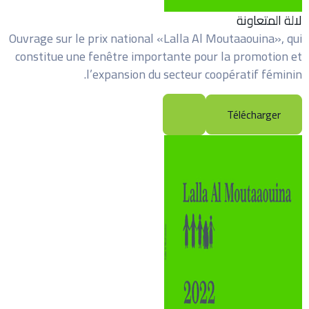
لالة المتعاونة
Ouvrage sur le prix national «Lalla Al Moutaaouina», qui
constitue une fenêtre importante pour la promotion et
l’expansion du secteur coopératif féminin.
Télécharger